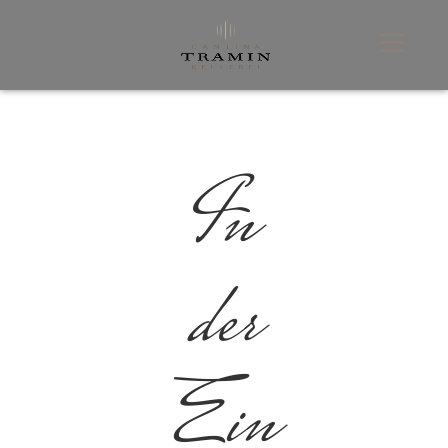
In
der
Ein