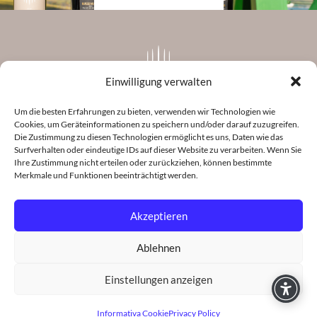
Einwilligung verwalten
Um die besten Erfahrungen zu bieten, verwenden wir Technologien wie
Cookies, um Geräteinformationen zu speichern und/oder darauf zuzugreifen.
Cantina Tramin Soc. Agr. Coop
Die Zustimmung zu diesen Technologien ermöglicht es uns, Daten wie das
Strada del Vino, 144
Surfverhalten oder eindeutige IDs auf dieser Website zu verarbeiten. Wenn Sie
39040 Termeno (BZ) Italy
Ihre Zustimmung nicht erteilen oder zurückziehen, können bestimmte
+39 0471 096633
Merkmale und Funktionen beeinträchtigt werden.
info@cantinatramin.it
Akzeptieren
Ablehnen
Einstellungen anzeigen
Cantina Tramin Soc. Agr. Coop | VAT no.: 00120790217 |
Privacy Policy
|
Cookie-Richtlinie
|
Credits
|
Sitemap
Informativa Cookie
Privacy Policy