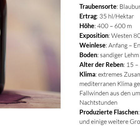
Traubensorte
: Blaubu
Ertrag
: 35 hl/Hektar
Höhe
: 400 – 600 m
Exposition
: Westen 8
Weinlese
: Anfang – E
Boden
: sandiger Lehm
Alter der Reben
: 15 –
Klima
: extremes Zusa
mediterranen Klima ge
Fallwinden aus den um
Nachtstunden
Produzierte Flaschen
und einige weitere Gr