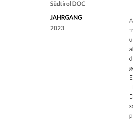
Südtirol DOC
JAHRGANG
A
2023
t
u
a
d
g
E
H
D
s
p