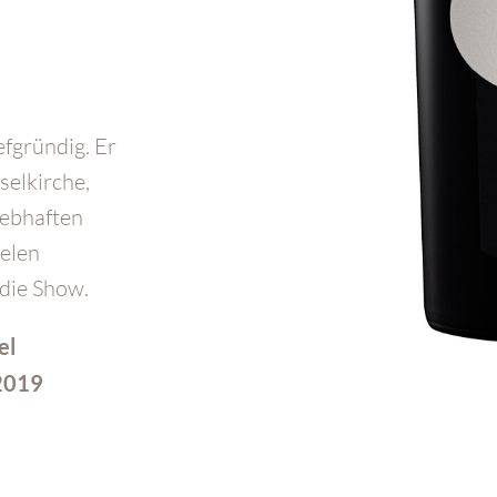
efgründig. Er
selkirche,
lebhaften
ielen
die Show.
el
2019