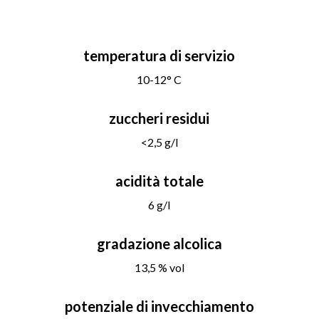
temperatura di servizio
10-12° C
zuccheri residui
<2,5 g/l
acidità totale
6 g/l
gradazione alcolica
13,5 % vol
potenziale di invecchiamento